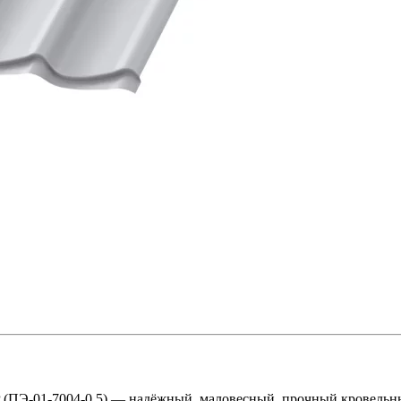
01-7004-0.5) — надёжный, маловесный, прочный кровельный 