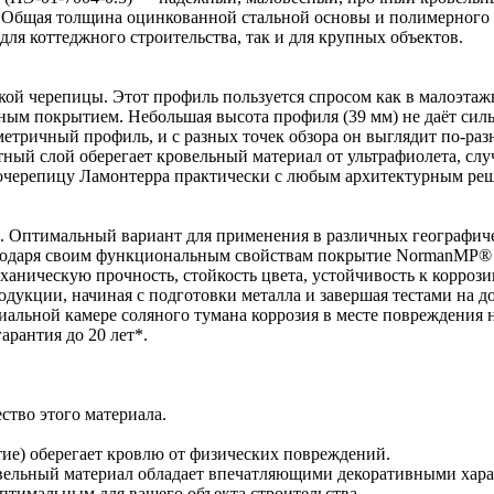
®. Общая толщина оцинкованной стальной основы и полимерн
ля коттеджного строительства, так и для крупных объектов.
ой черепицы. Этот профиль пользуется спросом как в малоэтаж
ным покрытием. Небольшая высота профиля (39 мм) не даёт сил
метричный профиль, и с разных точек обзора он выглядит по-р
ный слой оберегает кровельный материал от ультрафиолета, слу
очерепицу Ламонтерра практически с любым архитектурным реш
 Оптимальный вариант для применения в различных географиче
агодаря своим функциональным свойствам покрытие NormanMP® ц
еханическую прочность, стойкость цвета, устойчивость к корро
одукции, начиная с подготовки металла и завершая тестами на
иальной камере соляного тумана коррозия в месте повреждения
арантия до 20 лет*.
тво этого материала.
тие) оберегает кровлю от физических повреждений.
ельный материал обладает впечатляющими декоративными хара
птимальным для вашего объекта строительства.