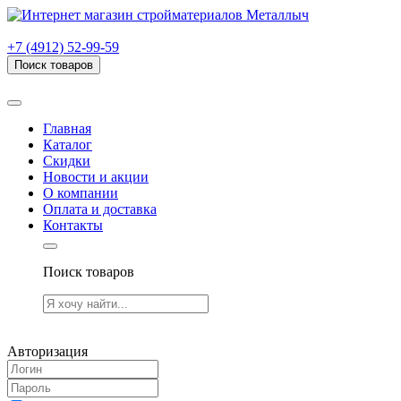
г. Рязань, проезд Яблочкова, дом 6, стр. В (НИТИ)
+7 (4912) 52-99-59
Поиск товаров
Товаров (
0
) на сумму
0.00 руб.
Главная
Каталог
Скидки
Новости и акции
О компании
Оплата и доставка
Контакты
Поиск товаров
Товаров (
0
) на сумму
0.00 руб.
Авторизация