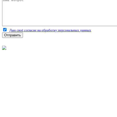
Даю своё согласие на обработку персональных данных
Отправить
©
2026
Интернет-магазин строительных материалов 'Металлыч'
Политика конфиденциальности
Информация
О компании
Оплата и доставка
Новости и акции
Полезная информация
Личный кабинет
Вход
Регистрация