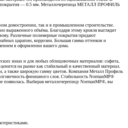
ого покрытия — 0.5 мм. Металлочерепица МЕТАЛЛ ПРОФИЛЬ
ном домостроении, так и в промышленном строительстве.
ьно выраженного объёма. Благодаря этому кровля выглядит
азному. Различные полимерные покрытия придают
чайных царапин, коррозии. Большая гамма оттенков и
ением в оформлении вашего дома.
ских зонах и для любых облицовочных материалов: софита,
енится на рынке как стабильный и качественный материал.
зии, а также широкую гамму цветов. Компания Металл Профиль
 долговечность финишного слоя. Стабильность NormanMP®
 не появилась. Выбирая металлочерепицу NormanMP®, вы
ктеристиками.