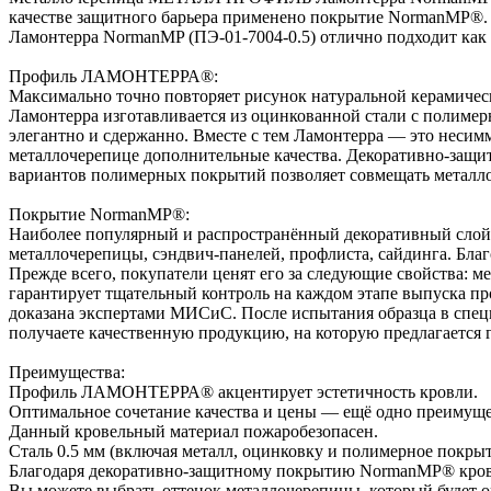
качестве защитного барьера применено покрытие NormanMP
Ламонтерра NormanMP (ПЭ-01-7004-0.5) отлично подходит как д
Профиль ЛАМОНТЕРРА®:
Максимально точно повторяет рисунок натуральной керамическ
Ламонтерра изготавливается из оцинкованной стали c полимер
элегантно и сдержанно. Вместе с тем Ламонтерра — это несим
металлочерепице дополнительные качества. Декоративно-защит
вариантов полимерных покрытий позволяет совмещать металл
Покрытие NormanMP®:
Наиболее популярный и распространённый декоративный слой.
металлочерепицы, сэндвич-панелей, профлиста, сайдинга. Бл
Прежде всего, покупатели ценят его за следующие свойства: м
гарантирует тщательный контроль на каждом этапе выпуска пр
доказана экспертами МИСиС. После испытания образца в спец
получаете качественную продукцию, на которую предлагается г
Преимущества:
Профиль ЛАМОНТЕРРА® акцентирует эстетичность кровли.
Оптимальное сочетание качества и цены — ещё одно преимущес
Данный кровельный материал пожаробезопасен.
Сталь 0.5 мм (включая металл, оцинковку и полимерное покры
Благодаря декоративно-защитному покрытию NormanMP® кров
Вы можете выбрать оттенок металлочерепицы, который будет о