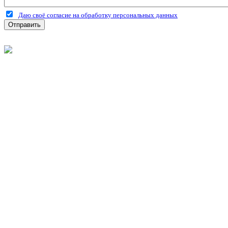
Даю своё согласие на обработку персональных данных
Отправить
©
2026
Интернет-магазин строительных материалов 'Металлыч'
Политика конфиденциальности
Информация
О компании
Оплата и доставка
Новости и акции
Полезная информация
Личный кабинет
Вход
Регистрация
Моя корзина
Мои заказы
Контакты