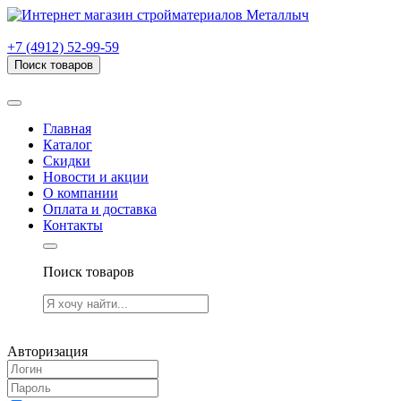
г. Рязань, проезд Яблочкова, дом 6, стр. В (НИТИ)
+7 (4912) 52-99-59
Поиск товаров
Товаров (
0
) на сумму
0.00 руб.
Главная
Каталог
Скидки
Новости и акции
О компании
Оплата и доставка
Контакты
Поиск товаров
Товаров (
0
) на сумму
0.00 руб.
Авторизация