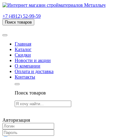
г. Рязань, проезд Яблочкова, дом 6, стр. В (НИТИ)
+7 (4912) 52-99-59
Поиск товаров
Товаров (
0
) на сумму
0.00 руб.
Главная
Каталог
Скидки
Новости и акции
О компании
Оплата и доставка
Контакты
Поиск товаров
Товаров (
0
) на сумму
0.00 руб.
Авторизация