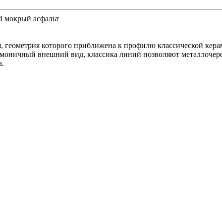
24 мокрый асфальт
, геометрия которого приближена к профилю классической кера
моничный внешний вид, классика линий позволяют металлочереп
а.