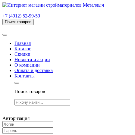
г. Рязань, проезд Яблочкова, дом 6, стр. В (НИТИ)
+7 (4912) 52-99-59
Поиск товаров
Товаров (
0
) на сумму
0.00 руб.
Главная
Каталог
Скидки
Новости и акции
О компании
Оплата и доставка
Контакты
Поиск товаров
Товаров (
0
) на сумму
0.00 руб.
Авторизация