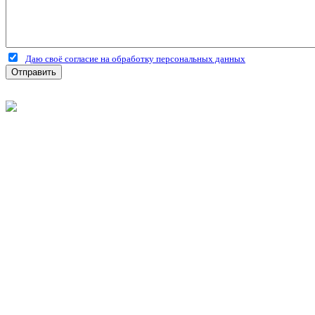
Даю своё согласие на обработку персональных данных
Отправить
©
2026
Интернет-магазин строительных материалов 'Металлыч'
Политика конфиденциальности
Информация
О компании
Оплата и доставка
Новости и акции
Полезная информация
Личный кабинет
Вход
Регистрация
Моя корзина
Мои заказы