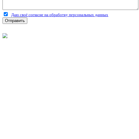
Даю своё согласие на обработку персональных данных
Отправить
©
2026
Интернет-магазин строительных материалов
'Металлыч' в Рязани
Политика конфиденциальности
Информация
О компании
Оплата и доставка
Новости и акции
Полезная информация
Личный кабинет
Вход
Регистрация
Моя корзина
Мои заказы