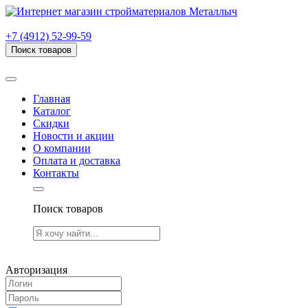
г. Рязань, проезд Яблочкова, дом 6, стр. В (НИТИ)
+7 (4912) 52-99-59
Поиск товаров
Товаров (
0
) на сумму
0.00 руб.
Главная
Каталог
Скидки
Новости и акции
О компании
Оплата и доставка
Контакты
Поиск товаров
Товаров (
0
) на сумму
0.00 руб.
Авторизация