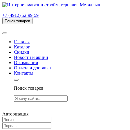
г. Рязань, проезд Яблочкова, дом 6, стр. В (НИТИ)
+7 (4912) 52-99-59
Поиск товаров
Товаров (
0
) на сумму
0.00 руб.
Главная
Каталог
Скидки
Новости и акции
О компании
Оплата и доставка
Контакты
Поиск товаров
Товаров (
0
) на сумму
0.00 руб.
Авторизация