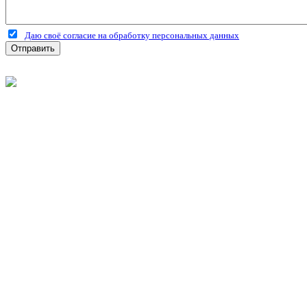
Даю своё согласие на обработку персональных данных
Отправить
©
2026
Интернет-магазин строительных материалов 'Металлыч'
Политика конфиденциальности
Информация
О компании
Оплата и доставка
Новости и акции
Полезная информация
Личный кабинет
Вход
Регистрация
Моя корзина
Мои заказы
Контакты