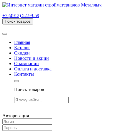
г. Рязань, проезд Яблочкова, дом 6, стр. В (НИТИ)
+7 (4912) 52-99-59
Поиск товаров
Товаров (
0
) на сумму
0.00 руб.
Главная
Каталог
Скидки
Новости и акции
О компании
Оплата и доставка
Контакты
Поиск товаров
Товаров (
0
) на сумму
0.00 руб.
Авторизация