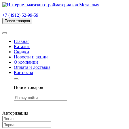
г. Рязань, проезд Яблочкова, дом 6, стр. В (НИТИ)
+7 (4912) 52-99-59
Поиск товаров
Товаров (
0
) на сумму
0.00 руб.
Главная
Каталог
Скидки
Новости и акции
О компании
Оплата и доставка
Контакты
Поиск товаров
Товаров (
0
) на сумму
0.00 руб.
Авторизация