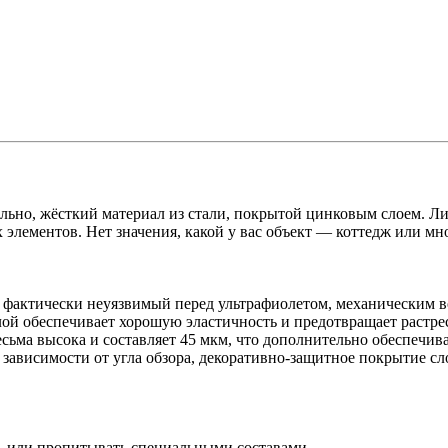
ельно, жёсткий материал из стали, покрытой цинковым слоем. Ли
 элементов. Нет значения, какой у вас объект — коттедж или 
фактически неуязвимый перед ультрафиолетом, механическим во
 обеспечивает хорошую эластичность и предотвращает растрес
есьма высока и составляет 45 мкм, что дополнительно обеспечив
 зависимости от угла обзора, декоративно-защитное покрытие с
ь или пропитывать специальными составами.