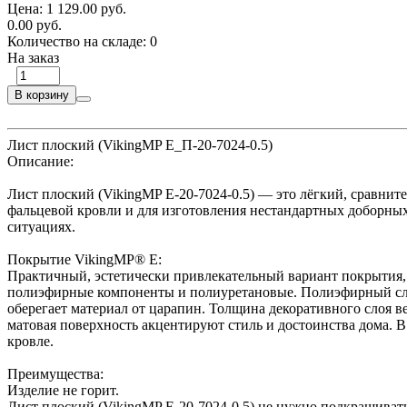
Цена:
1 129.00 руб.
0.00 руб.
Количество на складе:
0
На заказ
В корзину
Лист плоский (VikingMP E_П-20-7024-0.5)
Описание:
Лист плоский (VikingMP E-20-7024-0.5) — это лёгкий, сравнит
фальцевой кровли и для изготовления нестандартных доборных
ситуациях.
Покрытие VikingMP® E:
Практичный, эстетически привлекательный вариант покрытия, 
полиэфирные компоненты и полиуретановые. Полиэфирный слой
оберегает материал от царапин. Толщина декоративного слоя в
матовая поверхность акцентируют стиль и достоинства дома. В
кровле.
Преимущества:
Изделие не горит.
Лист плоский (VikingMP E-20-7024-0.5) не нужно подкрашиват