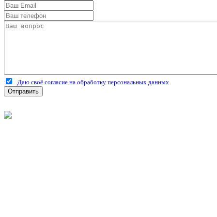
Даю своё согласие на обработку персональных данных
Отправить
©
2026
Интернет-магазин строительных материалов 'Металлыч'
Политика конфиденциальности
Информация
О компании
Оплата и доставка
Новости и акции
Полезная информация
Личный кабинет