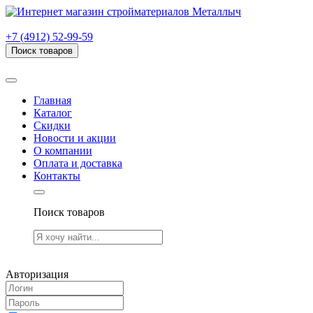
г. Рязань, проезд Яблочкова, дом 6, стр. В (НИТИ)
+7 (4912) 52-99-59
Поиск товаров
Товаров (
0
) на сумму
0.00 руб.
Главная
Каталог
Скидки
Новости и акции
О компании
Оплата и доставка
Контакты
Поиск товаров
Товаров (
0
) на сумму
0.00 руб.
Авторизация