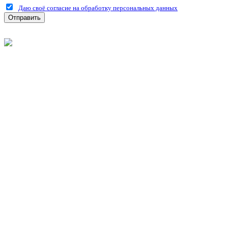
Даю своё согласие на обработку персональных данных
Отправить
©
2026
Интернет-магазин строительных материалов 'Металлыч'
Политика конфиденциальности
Информация
О компании
Оплата и доставка
Новости и акции
Полезная информация
Личный кабинет
Вход
Регистрация
Моя корзина
Мои заказы
Контакты