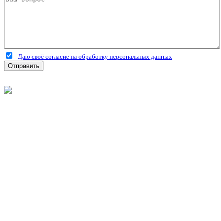
Даю своё согласие на обработку персональных данных
Отправить
©
2026
Интернет-магазин строительных материалов
'Металлыч' в Рязани
Политика конфиденциальности
Информация
О компании
Оплата и доставка
Новости и акции
Полезная информация
Личный кабинет
Вход