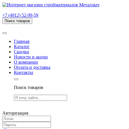
г. Рязань, проезд Яблочкова, дом 6, стр. В (НИТИ)
+7 (4912) 52-99-59
Поиск товаров
Товаров (
0
) на сумму
0.00 руб.
Главная
Каталог
Скидки
Новости и акции
О компании
Оплата и доставка
Контакты
Поиск товаров
Товаров (
0
) на сумму
0.00 руб.
Авторизация