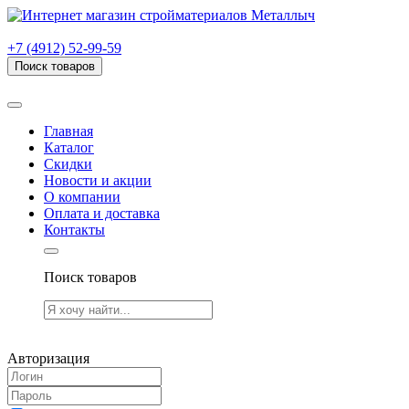
г. Рязань, проезд Яблочкова, дом 6, стр. В (НИТИ)
+7 (4912) 52-99-59
Поиск товаров
Товаров (
0
) на сумму
0.00 руб.
Главная
Каталог
Скидки
Новости и акции
О компании
Оплата и доставка
Контакты
Поиск товаров
Товаров (
0
) на сумму
0.00 руб.
Авторизация