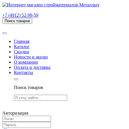
г. Рязань, проезд Яблочкова, дом 6, стр. В (НИТИ)
+7 (4912) 52-99-59
Поиск товаров
Товаров (
0
) на сумму
0.00 руб.
Главная
Каталог
Скидки
Новости и акции
О компании
Оплата и доставка
Контакты
Поиск товаров
Товаров (
0
) на сумму
0.00 руб.
Авторизация