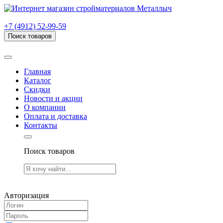
г. Рязань, проезд Яблочкова, дом 6, стр. В (НИТИ)
+7 (4912) 52-99-59
Поиск товаров
Товаров (
0
) на сумму
0.00 руб.
Главная
Каталог
Скидки
Новости и акции
О компании
Оплата и доставка
Контакты
Поиск товаров
Товаров (
0
) на сумму
0.00 руб.
Авторизация