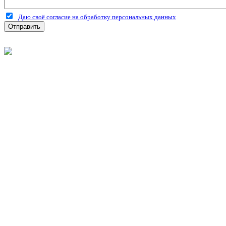
Даю своё согласие на обработку персональных данных
Отправить
©
2026
Интернет-магазин строительных материалов 'Металлыч'
Политика конфиденциальности
Информация
О компании
Оплата и доставка
Новости и акции
Полезная информация
Личный кабинет
Вход
Регистрация
Моя корзина
Мои заказы
Контакты