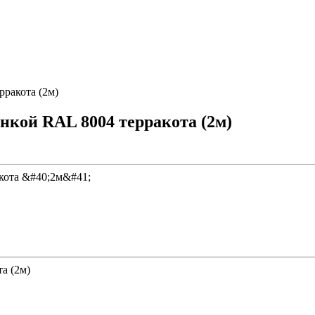
рракота (2м)
енкой RAL 8004 терракота (2м)
а (2м)