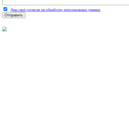
Даю своё согласие на обработку персональных данных
Отправить
©
2026
Интернет-магазин строительных материалов 'Металлыч'
Политика конфиденциальности
Информация
О компании
Оплата и доставка
Новости и акции
Полезная информация
Личный кабинет
Вход
Регистрация
Моя корзина
Мои заказы
Контакты