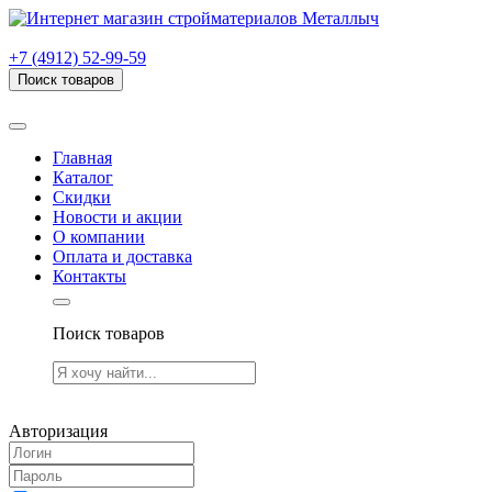
г. Рязань, проезд Яблочкова, дом 6, стр. В (НИТИ)
+7 (4912) 52-99-59
Поиск товаров
Товаров (
0
) на сумму
0.00 руб.
Главная
Каталог
Скидки
Новости и акции
О компании
Оплата и доставка
Контакты
Поиск товаров
Товаров (
0
) на сумму
0.00 руб.
Авторизация