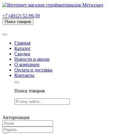
г. Рязань, проезд Яблочкова, дом 6, стр. В (НИТИ)
+7 (4912) 52-99-59
Поиск товаров
Товаров (
0
) на сумму
0.00 руб.
Главная
Каталог
Скидки
Новости и акции
О компании
Оплата и доставка
Контакты
Поиск товаров
Товаров (
0
) на сумму
0.00 руб.
Авторизация