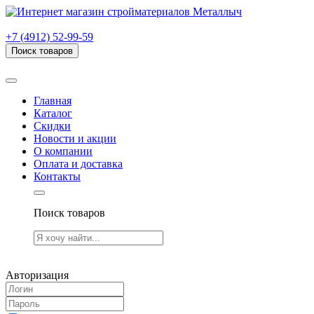
г. Рязань, проезд Яблочкова, дом 6, стр. В (НИТИ)
+7 (4912) 52-99-59
Поиск товаров
Товаров (
0
) на сумму
0.00 руб.
Главная
Каталог
Скидки
Новости и акции
О компании
Оплата и доставка
Контакты
Поиск товаров
Товаров (
0
) на сумму
0.00 руб.
Авторизация