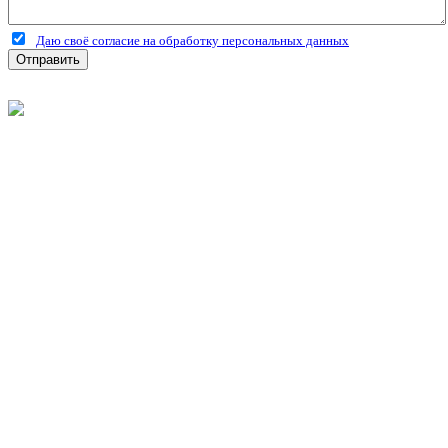
Даю своё согласие на обработку персональных данных
Отправить
©
2026
Интернет-магазин строительных материалов
'Металлыч' в Рязани
Политика конфиденциальности
Информация
О компании
Оплата и доставка
Новости и акции
Полезная информация
Личный кабинет
Вход
Регистрация
Моя корзина
Мои заказы