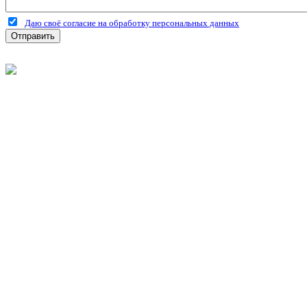
Даю своё согласие на обработку персональных данных
Отправить
©
2026
Интернет-магазин строительных материалов 'Металлыч'
Политика конфиденциальности
Информация
О компании
Оплата и доставка
Новости и акции
Полезная информация
Личный кабинет
Вход
Регистрация
Моя корзина
Мои заказы
Контакты