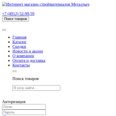
г. Рязань, проезд Яблочкова, дом 6, стр. В (НИТИ)
+7 (4912) 52-99-59
Поиск товаров
Товаров (
0
) на сумму
0.00 руб.
Главная
Каталог
Скидки
Новости и акции
О компании
Оплата и доставка
Контакты
Поиск товаров
Товаров (
0
) на сумму
0.00 руб.
Авторизация