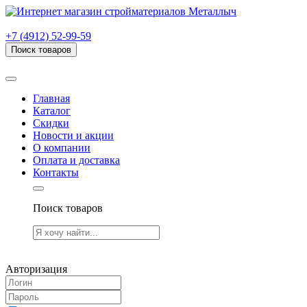
г. Рязань, проезд Яблочкова, дом 6, стр. В (НИТИ)
+7 (4912) 52-99-59
Поиск товаров
Товаров (
0
) на сумму
0.00 руб.
Главная
Каталог
Скидки
Новости и акции
О компании
Оплата и доставка
Контакты
Поиск товаров
Товаров (
0
) на сумму
0.00 руб.
Авторизация