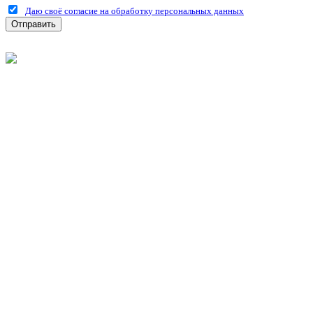
Даю своё согласие на обработку персональных данных
Отправить
©
2026
Интернет-магазин строительных материалов
'Металлыч' в Рязани
Политика конфиденциальности
Информация
О компании
Оплата и доставка
Новости и акции
Полезная информация
Личный кабинет
Вход
Регистрация
Моя корзина
Мои заказы
Контакты