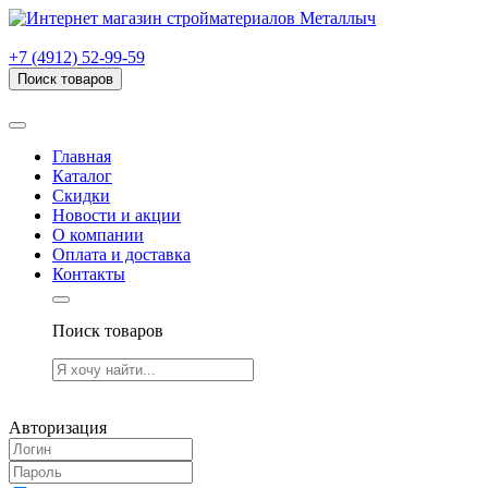
г. Рязань, проезд Яблочкова, дом 6, стр. В (НИТИ)
+7 (4912) 52-99-59
Поиск товаров
Товаров (
0
) на сумму
0.00 руб.
Главная
Каталог
Скидки
Новости и акции
О компании
Оплата и доставка
Контакты
Поиск товаров
Товаров (
0
) на сумму
0.00 руб.
Авторизация