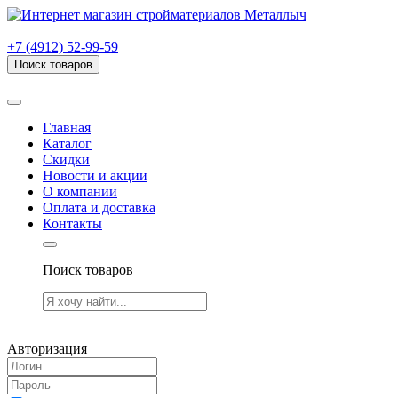
г. Рязань, проезд Яблочкова, дом 6, стр. В (НИТИ)
+7 (4912) 52-99-59
Поиск товаров
Товаров (
0
) на сумму
0.00 руб.
Главная
Каталог
Скидки
Новости и акции
О компании
Оплата и доставка
Контакты
Поиск товаров
Товаров (
0
) на сумму
0.00 руб.
Авторизация