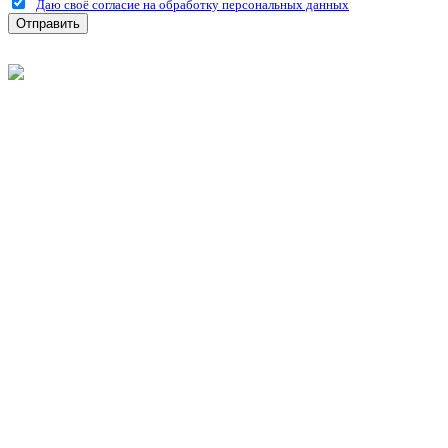
Даю своё согласие на обработку персональных данных
Отправить
©
2026
Интернет-магазин строительных материалов
'Металлыч' в Рязани
Политика конфиденциальности
Информация
О компании
Оплата и доставка
Новости и акции
Полезная информация
Личный кабинет
Вход
Регистрация
Моя корзина
Мои заказы
Контакты