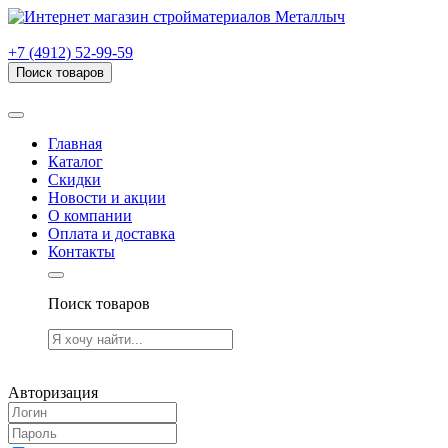
г. Рязань, проезд Яблочкова, дом 6, стр. В (НИТИ)
+7 (4912) 52-99-59
Поиск товаров
Товаров (
0
) на сумму
0.00 руб.
Главная
Каталог
Скидки
Новости и акции
О компании
Оплата и доставка
Контакты
Поиск товаров
Товаров (
0
) на сумму
0.00 руб.
Авторизация