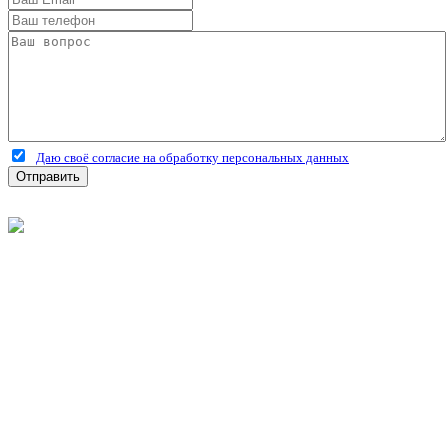
Даю своё согласие на обработку персональных данных
Отправить
©
2026
Интернет-магазин строительных материалов
'Металлыч' в Рязани
Политика конфиденциальности
Информация
О компании
Оплата и доставка
Новости и акции
Полезная информация
Личный кабинет