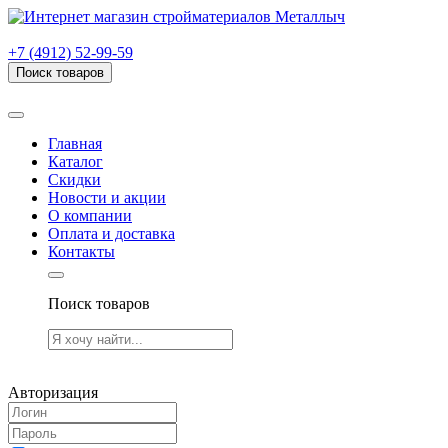
г. Рязань, проезд Яблочкова, дом 6, стр. В (НИТИ)
+7 (4912) 52-99-59
Поиск товаров
Товаров (
0
) на сумму
0.00 руб.
Главная
Каталог
Скидки
Новости и акции
О компании
Оплата и доставка
Контакты
Поиск товаров
Товаров (
0
) на сумму
0.00 руб.
Авторизация