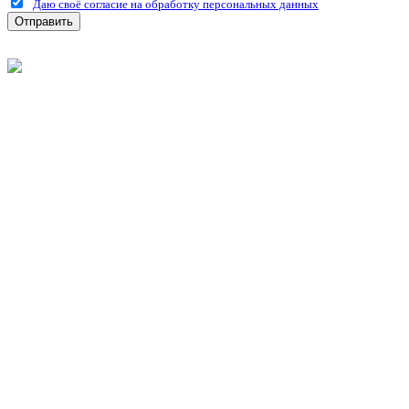
Даю своё согласие на обработку персональных данных
Отправить
©
2026
Интернет-магазин строительных материалов
'Металлыч' в Рязани
Политика конфиденциальности
Информация
О компании
Оплата и доставка
Новости и акции
Полезная информация
Личный кабинет
Вход
Регистрация
Моя корзина
Мои заказы
Контакты