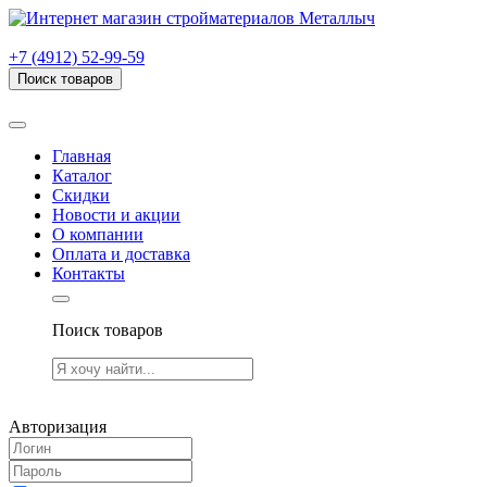
г. Рязань, проезд Яблочкова, дом 6, стр. В (НИТИ)
+7 (4912) 52-99-59
Поиск товаров
Товаров (
0
) на сумму
0.00 руб.
Главная
Каталог
Скидки
Новости и акции
О компании
Оплата и доставка
Контакты
Поиск товаров
Товаров (
0
) на сумму
0.00 руб.
Авторизация