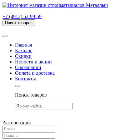
г. Рязань, проезд Яблочкова, дом 6, стр. В (НИТИ)
+7 (4912) 52-99-59
Поиск товаров
Товаров (
0
) на сумму
0.00 руб.
Главная
Каталог
Скидки
Новости и акции
О компании
Оплата и доставка
Контакты
Поиск товаров
Товаров (
0
) на сумму
0.00 руб.
Авторизация