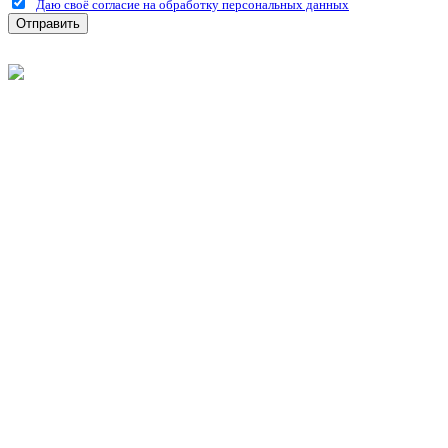
Даю своё согласие на обработку персональных данных
Отправить
©
2026
Интернет-магазин строительных материалов
'Металлыч' в Рязани
Политика конфиденциальности
Информация
О компании
Оплата и доставка
Новости и акции
Полезная информация
Личный кабинет
Вход
Регистрация
Моя корзина
Мои заказы
Контакты