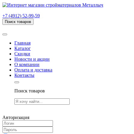
г. Рязань, проезд Яблочкова, дом 6, стр. В (НИТИ)
+7 (4912) 52-99-59
Поиск товаров
Товаров (
0
) на сумму
0.00 руб.
Главная
Каталог
Скидки
Новости и акции
О компании
Оплата и доставка
Контакты
Поиск товаров
Товаров (
0
) на сумму
0.00 руб.
Авторизация