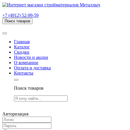
г. Рязань, проезд Яблочкова, дом 6, стр. В (НИТИ)
+7 (4912) 52-99-59
Поиск товаров
Товаров (
0
) на сумму
0.00 руб.
Главная
Каталог
Скидки
Новости и акции
О компании
Оплата и доставка
Контакты
Поиск товаров
Товаров (
0
) на сумму
0.00 руб.
Авторизация