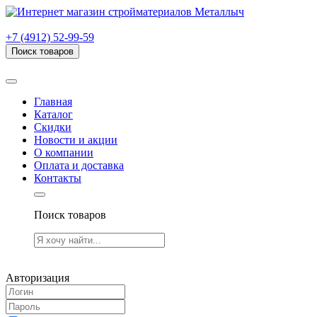
г. Рязань, проезд Яблочкова, дом 6, стр. В (НИТИ)
+7 (4912) 52-99-59
Поиск товаров
Товаров (
0
) на сумму
0.00 руб.
Главная
Каталог
Скидки
Новости и акции
О компании
Оплата и доставка
Контакты
Поиск товаров
Товаров (
0
) на сумму
0.00 руб.
Авторизация