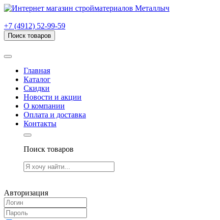
г. Рязань, проезд Яблочкова, дом 6, стр. В (НИТИ)
+7 (4912) 52-99-59
Поиск товаров
Товаров (
0
) на сумму
0.00 руб.
Главная
Каталог
Скидки
Новости и акции
О компании
Оплата и доставка
Контакты
Поиск товаров
Товаров (
0
) на сумму
0.00 руб.
Авторизация