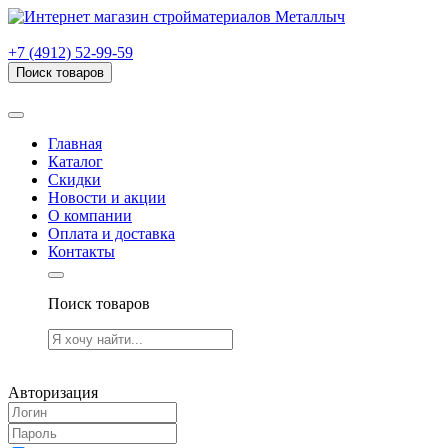
г. Рязань, проезд Яблочкова, дом 6, стр. В (НИТИ)
+7 (4912) 52-99-59
Поиск товаров
Товаров (
0
) на сумму
0.00 руб.
Главная
Каталог
Скидки
Новости и акции
О компании
Оплата и доставка
Контакты
Поиск товаров
Товаров (
0
) на сумму
0.00 руб.
Авторизация