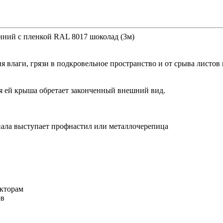
онний с пленкой RAL 8017 шоколад (3м)
я влаги, грязи в подкровельное пространство и от срыва листо
я ей крыша обретает законченный внешний вид.
ериала выступает профнастил или металлочерепица
кторам
ов