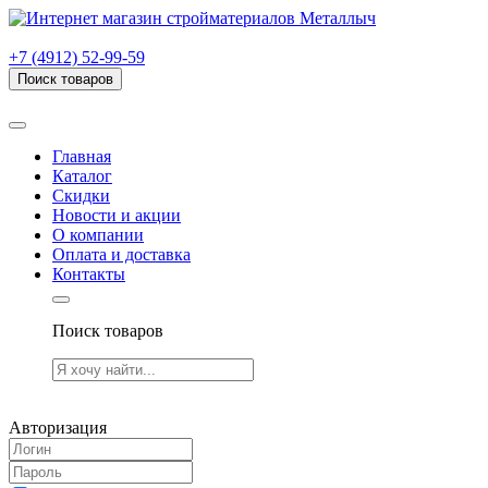
г. Рязань, проезд Яблочкова, дом 6, стр. В (НИТИ)
+7 (4912) 52-99-59
Поиск товаров
Товаров (
0
) на сумму
0.00 руб.
Главная
Каталог
Скидки
Новости и акции
О компании
Оплата и доставка
Контакты
Поиск товаров
Товаров (
0
) на сумму
0.00 руб.
Авторизация