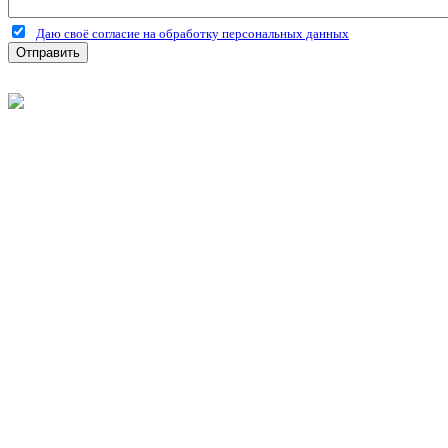
Даю своё согласие на обработку персональных данных
Отправить
©
2026
Интернет-магазин строительных материалов 'Металлыч'
Политика конфиденциальности
Информация
О компании
Оплата и доставка
Новости и акции
Полезная информация
Личный кабинет
Вход
Регистрация
Моя корзина
Мои заказы
Контакты