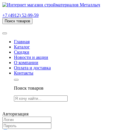
г. Рязань, проезд Яблочкова, дом 6, стр. В (НИТИ)
+7 (4912) 52-99-59
Поиск товаров
Товаров (
0
) на сумму
0.00 руб.
Главная
Каталог
Скидки
Новости и акции
О компании
Оплата и доставка
Контакты
Поиск товаров
Товаров (
0
) на сумму
0.00 руб.
Авторизация