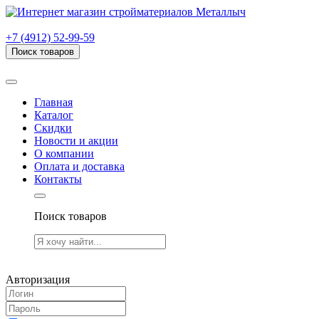
г. Рязань, проезд Яблочкова, дом 6, стр. В (НИТИ)
+7 (4912) 52-99-59
Поиск товаров
Товаров (
0
) на сумму
0.00 руб.
Главная
Каталог
Скидки
Новости и акции
О компании
Оплата и доставка
Контакты
Поиск товаров
Товаров (
0
) на сумму
0.00 руб.
Авторизация