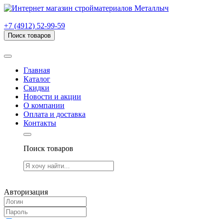
г. Рязань, проезд Яблочкова, дом 6, стр. В (НИТИ)
+7 (4912) 52-99-59
Поиск товаров
Товаров (
0
) на сумму
0.00 руб.
Главная
Каталог
Скидки
Новости и акции
О компании
Оплата и доставка
Контакты
Поиск товаров
Товаров (
0
) на сумму
0.00 руб.
Авторизация