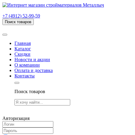
г. Рязань, проезд Яблочкова, дом 6, стр. В (НИТИ)
+7 (4912) 52-99-59
Поиск товаров
Товаров (
0
) на сумму
0.00 руб.
Главная
Каталог
Скидки
Новости и акции
О компании
Оплата и доставка
Контакты
Поиск товаров
Товаров (
0
) на сумму
0.00 руб.
Авторизация