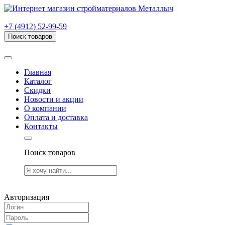
г. Рязань, проезд Яблочкова, дом 6, стр. В (НИТИ)
+7 (4912) 52-99-59
Поиск товаров
Товаров (
0
) на сумму
0.00 руб.
Главная
Каталог
Скидки
Новости и акции
О компании
Оплата и доставка
Контакты
Поиск товаров
Товаров (
0
) на сумму
0.00 руб.
Авторизация