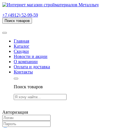
г. Рязань, проезд Яблочкова, дом 6, стр. В (НИТИ)
+7 (4912) 52-99-59
Поиск товаров
Товаров (
0
) на сумму
0.00 руб.
Главная
Каталог
Скидки
Новости и акции
О компании
Оплата и доставка
Контакты
Поиск товаров
Товаров (
0
) на сумму
0.00 руб.
Авторизация