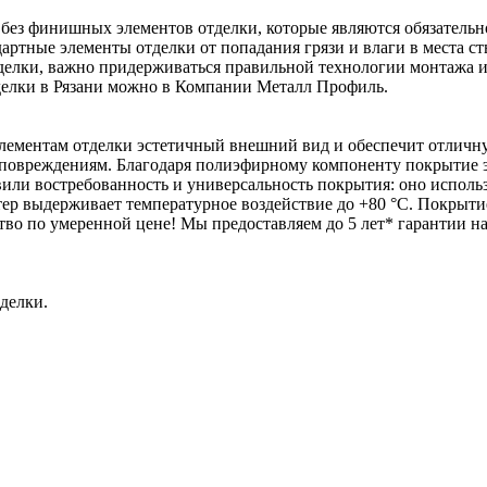
 без финишных элементов отделки, которые являются обязательн
артные элементы отделки от попадания грязи и влаги в места ст
делки, важно придерживаться правильной технологии монтажа 
тделки в Рязани можно в Компании Металл Профиль.
ементам отделки эстетичный внешний вид и обеспечит отличну
повреждениям. Благодаря полиэфирному компоненту покрытие э
вили востребованность и универсальность покрытия: оно исполь
эстер выдерживает температурное воздействие до +80 °С. Покры
ество по умеренной цене! Мы предоставляем до 5 лет* гарантии 
делки.