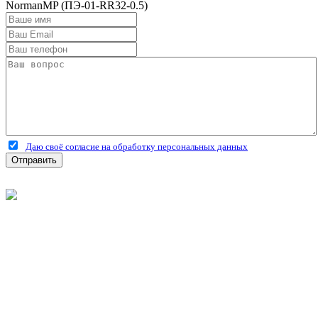
NormanMP (ПЭ-01-RR32-0.5)
Даю своё согласие на обработку персональных данных
Отправить
©
2026
Интернет-магазин строительных материалов
'Металлыч' в Рязани
Политика конфиденциальности
Информация
О компании
Оплата и доставка
Новости и акции