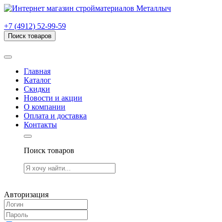
г. Рязань, проезд Яблочкова, дом 6, стр. В (НИТИ)
+7 (4912) 52-99-59
Поиск товаров
Товаров (
0
) на сумму
0.00 руб.
Главная
Каталог
Скидки
Новости и акции
О компании
Оплата и доставка
Контакты
Поиск товаров
Товаров (
0
) на сумму
0.00 руб.
Авторизация