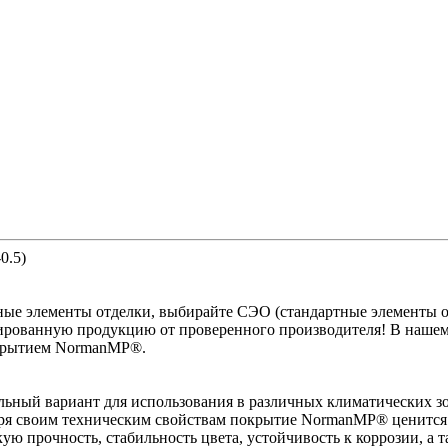
0.5)
ные элементы отделки, выбирайте СЭО (стандартные элементы о
ицированную продукцию от проверенного производителя! В наше
окрытием NormanMP®.
ьный вариант для использования в различных климатических з
даря своим техническим свойствам покрытие NormanMP® ценится
кую прочность, стабильность цвета, устойчивость к коррозии, а