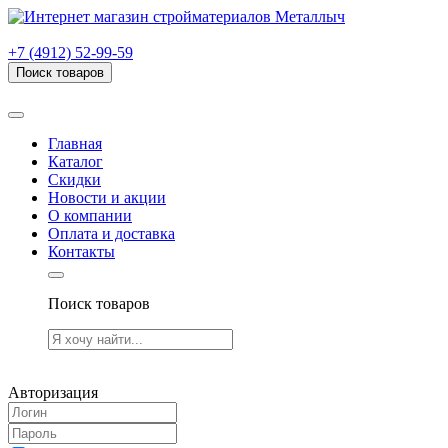
г. Рязань, проезд Яблочкова, дом 6, стр. В (НИТИ)
+7 (4912) 52-99-59
Поиск товаров
Товаров (
0
) на сумму
0.00 руб.
Главная
Каталог
Скидки
Новости и акции
О компании
Оплата и доставка
Контакты
Поиск товаров
Товаров (
0
) на сумму
0.00 руб.
Авторизация