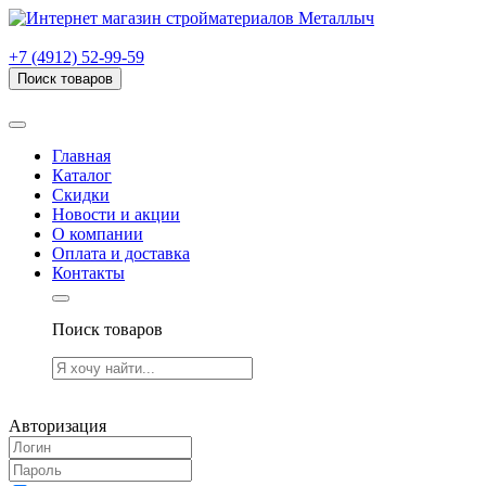
г. Рязань, проезд Яблочкова, дом 6, стр. В (НИТИ)
+7 (4912) 52-99-59
Поиск товаров
Товаров (
0
) на сумму
0.00 руб.
Главная
Каталог
Скидки
Новости и акции
О компании
Оплата и доставка
Контакты
Поиск товаров
Товаров (
0
) на сумму
0.00 руб.
Авторизация