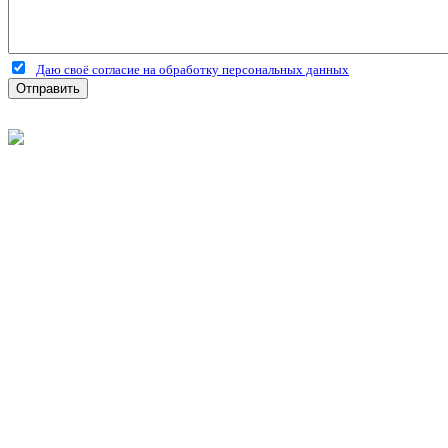
Даю своё согласие на обработку персональных данных
Отправить
©
2026
Интернет-магазин строительных материалов 'Металлыч'
Политика конфиденциальности
Информация
О компании
Оплата и доставка
Новости и акции
Полезная информация
Личный кабинет
Вход
Регистрация
Моя корзина
Мои заказы