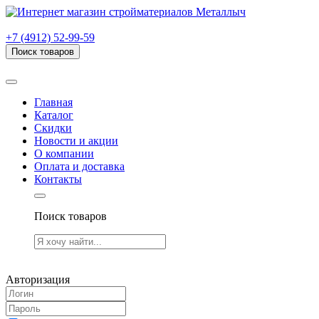
г. Рязань, проезд Яблочкова, дом 6, стр. В (НИТИ)
+7 (4912) 52-99-59
Поиск товаров
Товаров (
0
) на сумму
0.00 руб.
Главная
Каталог
Скидки
Новости и акции
О компании
Оплата и доставка
Контакты
Поиск товаров
Товаров (
0
) на сумму
0.00 руб.
Авторизация