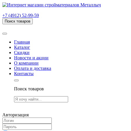
г. Рязань, проезд Яблочкова, дом 6, стр. В (НИТИ)
+7 (4912) 52-99-59
Поиск товаров
Товаров (
0
) на сумму
0.00 руб.
Главная
Каталог
Скидки
Новости и акции
О компании
Оплата и доставка
Контакты
Поиск товаров
Товаров (
0
) на сумму
0.00 руб.
Авторизация