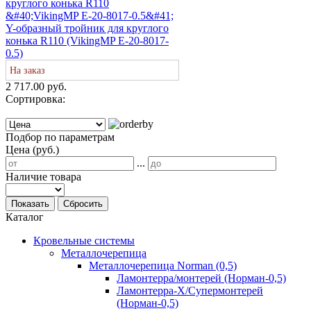
Y-образный тройник для круглого
конька R110 (VikingMP E-20-8017-
0.5)
На заказ
2 717.00 руб.
Сортировка:
Подбор по параметрам
Цена (руб.)
...
Наличие товара
Показать
Сбросить
Каталог
Кровельные системы
Металлочерепица
Металлочерепица Norman (0,5)
Ламонтерра/монтерей (Норман-0,5)
Ламонтерра-Х/Супермонтерей
(Норман-0,5)