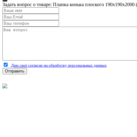
Задать вопрос о товаре: Планка конька плоского 190х190х2000 
Даю своё согласие на обработку персональных данных
Отправить
©
2026
Интернет-магазин строительных материалов 'Металлыч'
Политика конфиденциальности
Информация
О компании
Оплата и доставка
Новости и акции
Полезная информация