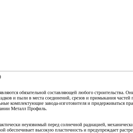
)
вляются обязательной составляющей любого строительства. Они
дков и пыли в места соединений, срезов и примыкания частей 
ьные комплектующие завода-изготовителя и придерживаться пра
пании Металл Профиль.
ктически неуязвимый перед солнечной радиацией, механическим
 обеспечивает высокую пластичность и предупреждает растрес