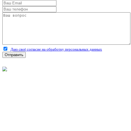
Даю своё согласие на обработку персональных данных
Отправить
©
2026
Интернет-магазин строительных материалов
'Металлыч' в Рязани
Политика конфиденциальности
Информация
О компании
Оплата и доставка
Новости и акции
Полезная информация