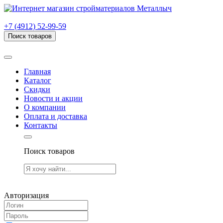
г. Рязань, проезд Яблочкова, дом 6, стр. В (НИТИ)
+7 (4912) 52-99-59
Поиск товаров
Товаров (
0
) на сумму
0.00 руб.
Главная
Каталог
Скидки
Новости и акции
О компании
Оплата и доставка
Контакты
Поиск товаров
Товаров (
0
) на сумму
0.00 руб.
Авторизация