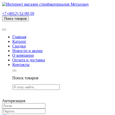
г. Рязань, проезд Яблочкова, дом 6, стр. В (НИТИ)
+7 (4912) 52-99-59
Поиск товаров
Товаров (
0
) на сумму
0.00 руб.
Главная
Каталог
Скидки
Новости и акции
О компании
Оплата и доставка
Контакты
Поиск товаров
Товаров (
0
) на сумму
0.00 руб.
Авторизация