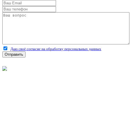
Даю своё согласие на обработку персональных данных
Отправить
©
2026
Интернет-магазин строительных материалов
'Металлыч' в Рязани
Политика конфиденциальности
Информация
О компании
Оплата и доставка
Новости и акции
Полезная информация