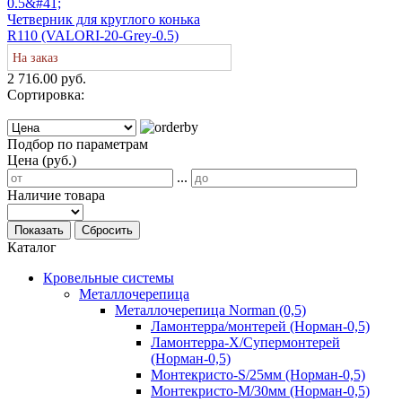
Четверник для круглого конька
R110 (VALORI-20-Grey-0.5)
На заказ
2 716.00 руб.
Сортировка:
Подбор по параметрам
Цена (руб.)
...
Наличие товара
Показать
Сбросить
Каталог
Кровельные системы
Металлочерепица
Металлочерепица Norman (0,5)
Ламонтерра/монтерей (Норман-0,5)
Ламонтерра-Х/Супермонтерей
(Норман-0,5)
Монтекристо-S/25мм (Норман-0,5)
Монтекристо-M/30мм (Норман-0,5)