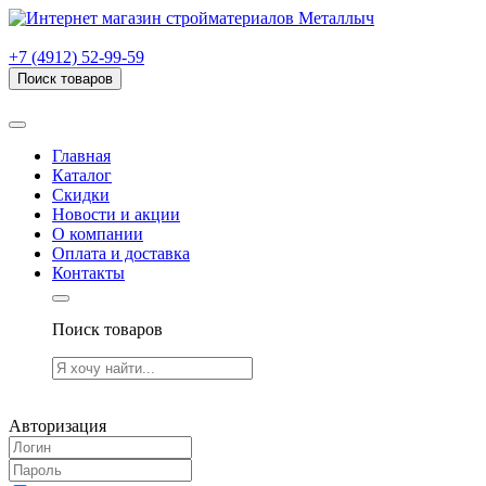
г. Рязань, проезд Яблочкова, дом 6, стр. В (НИТИ)
+7 (4912) 52-99-59
Поиск товаров
Товаров (
0
) на сумму
0.00 руб.
Главная
Каталог
Скидки
Новости и акции
О компании
Оплата и доставка
Контакты
Поиск товаров
Товаров (
0
) на сумму
0.00 руб.
Авторизация