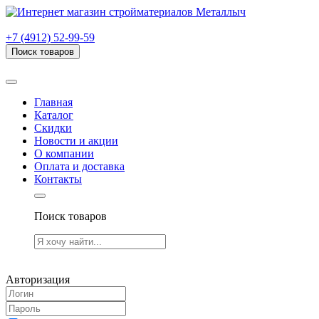
г. Рязань, проезд Яблочкова, дом 6, стр. В (НИТИ)
+7 (4912) 52-99-59
Поиск товаров
Товаров (
0
) на сумму
0.00 руб.
Главная
Каталог
Скидки
Новости и акции
О компании
Оплата и доставка
Контакты
Поиск товаров
Товаров (
0
) на сумму
0.00 руб.
Авторизация