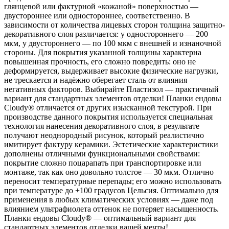
глянцевой или фактурной «кожаной» поверхностью —
двустороннее или одностороннее, соответственно. В
зависимости от количества лицевых сторон толщина защитно-
декоративного слоя различается: у одностороннего — 200
мкм, у двустороннего — по 100 мкм с внешней и изнаночной
стороны. Для покрытия указанной толщины характерна
повышенная прочность, его сложно повредить: оно не
деформируется, выдерживает высокие физические нагрузки,
не трескается и надёжно оберегает сталь от влияния
негативных факторов. Выбирайте Пластизол — практичный
вариант для стандартных элементов отделки! Планки ендовы
Cloudy® отличается от других изысканной текстурой. При
производстве данного покрытия используется специальная
технология нанесения декоративного слоя, в результате
получают неоднородный рисунок, который реалистично
имитирует фактуру керамики. Эстетические характеристики
дополнены отличными функциональными свойствами:
покрытие сложно поцарапать при транспортировке или
монтаже, так как оно довольно толстое — 30 мкм. Отлично
переносит температурные перепады; его можно использовать
при температуре до +100 градусов Цельсия. Оптимально для
применения в любых климатических условиях — даже под
влиянием ультрафиолета оттенок не потеряет насыщенность.
Планки ендовы Cloudy® — оптимальный вариант для
стандартных элементов отделки вашей мечты!