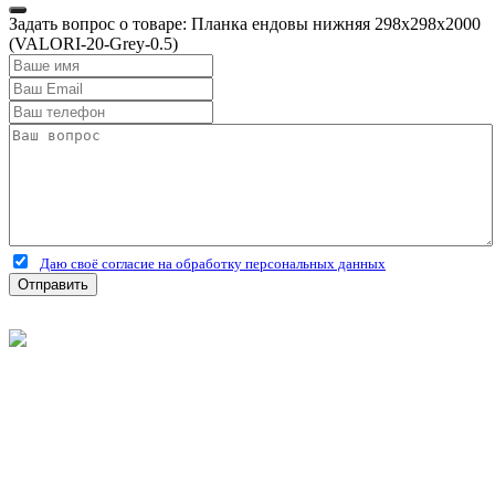
Задать вопрос о товаре: Планка ендовы нижняя 298х298х2000
(VALORI-20-Grey-0.5)
Даю своё согласие на обработку персональных данных
Отправить
©
2026
Интернет-магазин строительных материалов
'Металлыч' в Рязани
Политика конфиденциальности
Информация
О компании