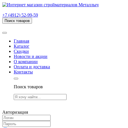
г. Рязань, проезд Яблочкова, дом 6, стр. В (НИТИ)
+7 (4912) 52-99-59
Поиск товаров
Товаров (
0
) на сумму
0.00 руб.
Главная
Каталог
Скидки
Новости и акции
О компании
Оплата и доставка
Контакты
Поиск товаров
Товаров (
0
) на сумму
0.00 руб.
Авторизация