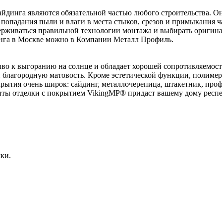
йдинга являются обязательной частью любого строительства. О
попадания пыли и влаги в места стыков, срезов и примыкания ч
ерживаться правильной технологии монтажа и выбирать оригина
инга в Москве можно в Компании Металл Профиль.
о к выгоранию на солнце и обладает хорошей сопротивляемост
 благородную матовость. Кроме эстетической функции, полиме
крытия очень широк: сайдинг, металлочерепица, штакетник, проф
енты отделки с покрытием VikingMP® придаст вашему дому респ
ки.