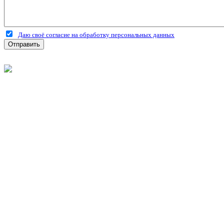
Даю своё согласие на обработку персональных данных
Отправить
©
2026
Интернет-магазин строительных материалов 'Металлыч'
Политика конфиденциальности
Информация
О компании
Оплата и доставка
Новости и акции
Полезная информация
Личный кабинет
Вход
Регистрация
Моя корзина
Мои заказы