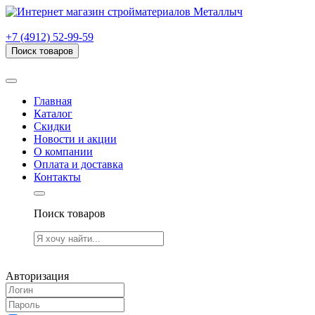
г. Рязань, проезд Яблочкова, дом 6, стр. В (НИТИ)
+7 (4912) 52-99-59
Поиск товаров
Товаров (
0
) на сумму
0.00 руб.
Главная
Каталог
Скидки
Новости и акции
О компании
Оплата и доставка
Контакты
Поиск товаров
Товаров (
0
) на сумму
0.00 руб.
Авторизация